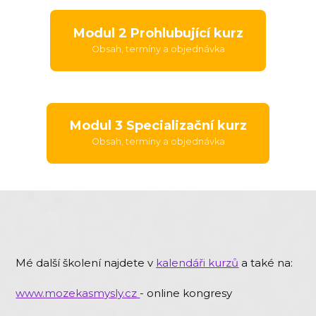
Modul 2 Prohlubující kurz
Obsah, termíny a objednávka
Modul 3 Specializační kurz
Obsah, termíny a objednávka
Mé další školení najdete v
kalendáři kurzů
a také na:
www.mozekasmysly.cz
- online kongresy