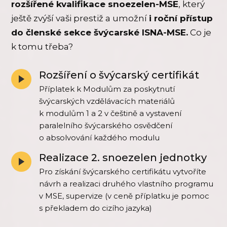
rozšířené kvalifikace snoezelen-MSE
, který
ještě zvýší vaši prestiž a umožní
i roční přístup
do členské sekce švýcarské ISNA-MSE.
Co je
k tomu třeba?
Rozšíření o švýcarský certifikát
Příplatek k Modulům za poskytnutí
švýcarských vzdělávacích materiálů
k modulům 1 a 2 v češtině a vystavení
paralelního švýcarského osvědčení
o absolvování každého modulu
Realizace 2. snoezelen jednotky
Pro získání švýcarského certifikátu vytvoříte
návrh a realizaci druhého vlastního programu
v MSE, supervize (v ceně příplatku je pomoc
s překladem do cizího jazyka)