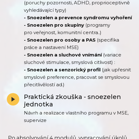
(poruchy pozornosti, ADHD, proprioceptivně
vyhledávající typy)
- Snoezelen a prevence syndromu vyhoření
- Snoezelen pro skupiny
(programy
pro veřejnost, komunitní centra..)
- Snoezelen pro osoby a PAS
(specifika
práce a nastavení MSE)
- Snoezelen a sluchové vnímání
(variace
sluchové stimulace, smyslová citlivost) :
- Snoezelen a senzorický profil
(jak upřesnit
smyslové preference, pracovat se smyslovou
přecitlivělostí ad.)
Praktická zkouška - snoezelen
jednotka
Návrh a realizace vlastního programu v MSE,
supervize
Po absolvování 4 modulů, vypracování úkolů