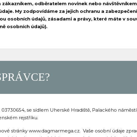
m zákazníkem, odběratelem novinek nebo návštěvníkem
údaje. My zodpovídáme za jejich ochranu a zabezpečení
ou osobních údajů, zásadami a právy, které máte v souv
aně osobních údajů).
SPRÁVCE?
03730654, se sídlem Uherské Hradiště, Palackého náměstí 
enském rejstříku.
ové stránky www.dagmarmega.cz. Vaše osobní údaje zpra