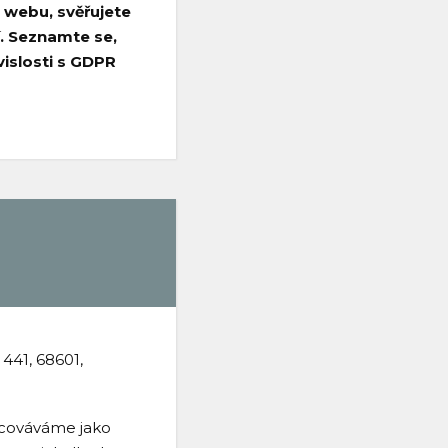
 webu, svěřujete
. Seznamte se,
islosti s GDPR
441, 68601,
cováváme jako