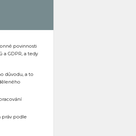
konné povinnosti
ů a GDPR, a tedy
o důvodu, a to
uděleného
pracování
 práv podle