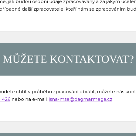
jeme, jak budou osobní údaje zpracovávány a za jakým účele
případné další zpracovatele, kteří nám se zpracováním b
S MŮŽETE KONTAKTOVAT?
udete chtít v průběhu zpracování obrátit, můžete nás konta
3 426
nebo na e-mail:
isna-mse@dagmarmega.cz