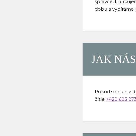
správce, tj. urču
dobu a vybíráme 
JAK NÁ
Pokud se na nás b
čísle
+420 605 27