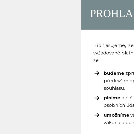
PROHLA
Prohlašujeme, že
vyžadované platn
že:
budeme
zpra
především op
souhlasu,
plníme
dle č
osobních úda
umožníme
v
zákona o och