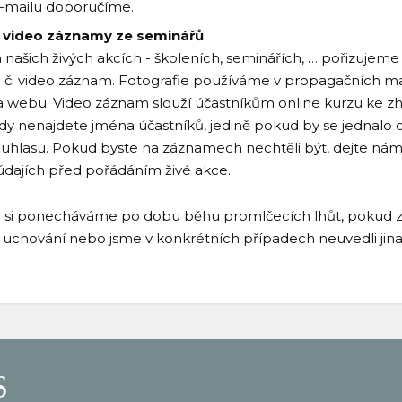
 e-mailu doporučíme.
a video záznamy ze seminářů
našich živých akcích - školeních, seminářích, … pořizujeme
či video záznam. Fotografie používáme v propagačních ma
 webu. Video záznam slouží účastníkům online kurzu ke zh
dy nenajdete jména účastníků, jedině pokud by se jednalo o
ouhlasu. Pokud byste na záznamech nechtěli být, dejte nám
údajích před pořádáním živé akce.
e si ponecháváme po dobu běhu promlčecích lhůt, pokud 
ch uchování nebo jsme v konkrétních případech neuvedli jina
S