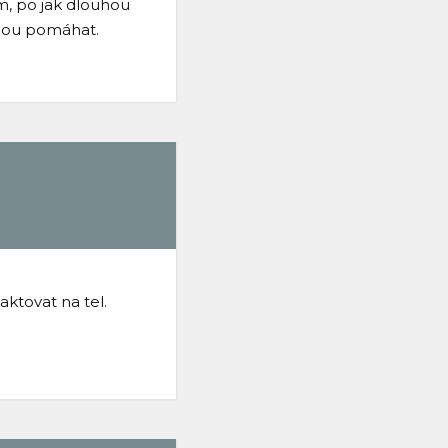
m, po jak dlouhou
udou pomáhat.
ktovat na tel.