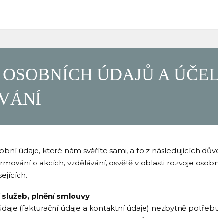
 OSOBNÍCH ÚDAJŮ A ÚČE
VÁNÍ
ní údaje, které nám svěříte sami, a to z následujících dův
ormování o akcích, vzdělávání, osvětě v oblasti rozvoje osobn
sejících.
služeb, plnění smlouvy
údaje (fakturační údaje a kontaktní údaje) nezbytně potřeb