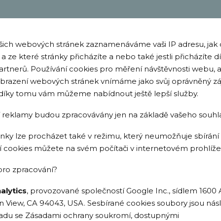
šich webových stránek zaznamenáváme vaši IP adresu, jak 
 a ze které stránky přicházíte a nebo také jestli přicházíte
 partnerů. Používání cookies pro měření návštěvnosti webu, af
obrazení webových stránek vnímáme jako svůj oprávněný zá
 díky tomu vám můžeme nabídnout ještě lepší služby.
í reklamy budou zpracovávány jen na základě vašeho souhl
ky lze procházet také v režimu, který neumožňuje sbírání
 cookies můžete na svém počítači v internetovém prohlížeč
ro zpracování?
alytics
, provozované společností Google Inc., sídlem 160
 View, CA 94043, USA. Sesbírané cookies soubory jsou nás
uladu se Zásadami ochrany soukromí, dostupnými