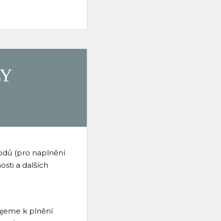
LY
odů (pro naplnění
osti a dalších
ujeme k plnění