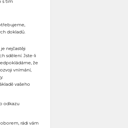
b s tím
potřebujeme,
ých dokladů.
je nejčastěji
 sdělení. Jste-li
ředpokládáme, že
rozvoji vnímání,
y.
základě vašeho
ho odkazu
m oborem, rádi vám