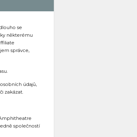
dlouho se
 díky některému
filiate
jem správce,
asu.
 osobních údajů,
i zakázat.
0 Amphitheatre
ledně společností