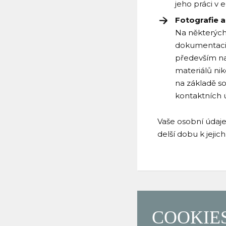
jeho práci v
Fotografie 
Na některých 
dokumentaci 
především na
materiálů nik
na základě s
kontaktních 
Vaše osobní údaj
delší dobu k jeji
COOKIE