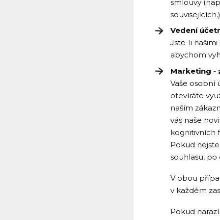
smlouvy (např
souvisejících.)
Vedení účetn
Jste-li našim
abychom vyho
Marketing - 
Vaše osobní ú
otevíráte vyu
naším zákaz
vás naše novi
kognitivních 
Pokud nejste
souhlasu, po 
V obou přípa
v každém zas
Pokud narazí