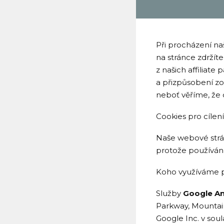
Při procházení na
na stránce zdržíte
z našich affiliate
a přizpůsobení z
neboť věříme, že
Cookies pro cílen
Naše webové strán
protože používání
Koho využíváme p
Služby
Google An
Parkway, Mountain
Google Inc. v so