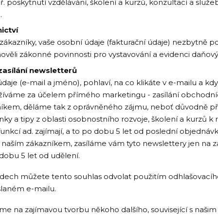
. poskytnutí vzdělávání, školení a kurzů, konzultací a služe
.
ictví
i zákazníky, vaše osobní údaje (fakturační údaje) nezbytně 
věli zákonné povinnosti pro vystavování a evidenci daňov
zasílání newsletterů
daje (e-mail a jméno), pohlaví, na co klikáte v e-mailu a kdy 
žíváme za účelem přímého marketingu - zasílání obchodních
níkem, děláme tak z oprávněného zájmu, neboť důvodně p
nky a tipy z oblasti osobnostního rozvoje, školení a kurzů k 
funkcí ad. zajímají, a to po dobu 5 let od poslední objednávk
 naším zákazníkem, zasíláme vám tyto newslettery jen na 
dobu 5 let od udělení.
dech můžete tento souhlas odvolat použitím odhlašovací
laném e-mailu.
me na zajímavou tvorbu někoho dalšího, související s naši